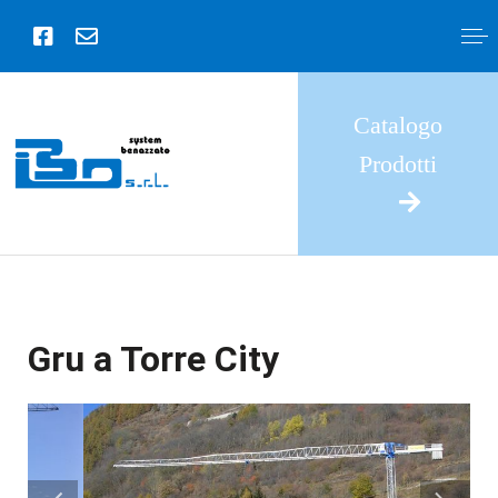
Catalogo
Prodotti
Gru a Torre City