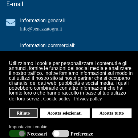
E-mail
Informazioni generali:
info@benazzatogru.it
Informazioni commerciali:
comm@benazzatogru.it
Utilizziamo i cookie per personalizzare i contenuti e gli
annunci, fornire le funzioni dei social media e analizzare
il nostro traffico. Inoltre forniamo informazioni sul modo in
Informazioni tecniche:
cui utilizzi il nostro sito ai nostri partner che si occupano
di analisi dei dati web, pubblicità e social media, i quali
tecnico@benazzatogru.it
potrebbero combinarle con altre informazioni che hai
fornito loro o che hanno raccolto in base al tuo utilizzo
dei loro servizi.
Cookie policy
Privacy policy
© 2024 IBO Srl - P.IVA 01024310037 |
Policy Privacy
-
Cookie Policy
Rifiuto
Accetta selezionati
Accetta tutto
| Webmaster
Gragraphic
Impostazioni cookie:
Necessari
Preferenze